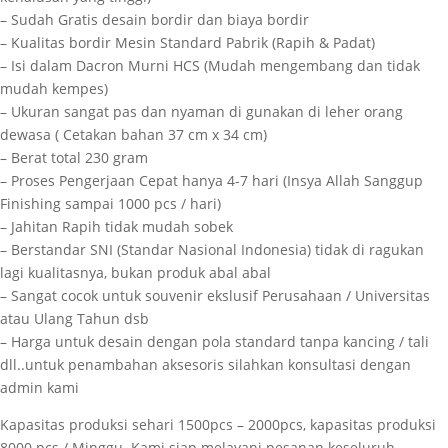
– Sudah Gratis desain bordir dan biaya bordir
– Kualitas bordir Mesin Standard Pabrik (Rapih & Padat)
– Isi dalam Dacron Murni HCS (Mudah mengembang dan tidak
mudah kempes)
– Ukuran sangat pas dan nyaman di gunakan di leher orang
dewasa ( Cetakan bahan 37 cm x 34 cm)
– Berat total 230 gram
– Proses Pengerjaan Cepat hanya 4-7 hari (Insya Allah Sanggup
Finishing sampai 1000 pcs / hari)
– Jahitan Rapih tidak mudah sobek
– Berstandar SNI (Standar Nasional Indonesia) tidak di ragukan
lagi kualitasnya, bukan produk abal abal
– Sangat cocok untuk souvenir ekslusif Perusahaan / Universitas
atau Ulang Tahun dsb
– Harga untuk desain dengan pola standard tanpa kancing / tali
dll..untuk penambahan aksesoris silahkan konsultasi dengan
admin kami
Kapasitas produksi sehari 1500pcs – 2000pcs, kapasitas produksi
8000 pcs / Minggu. Kami siap melayani pesanan keseluruh