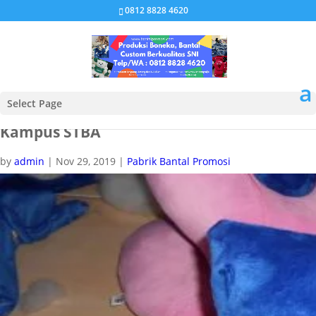
0812 8828 4620
Select Page
Pabrik Bantal Promosi Custom Murah
Kampus STBA
by
admin
|
Nov 29, 2019
|
Pabrik Bantal Promosi