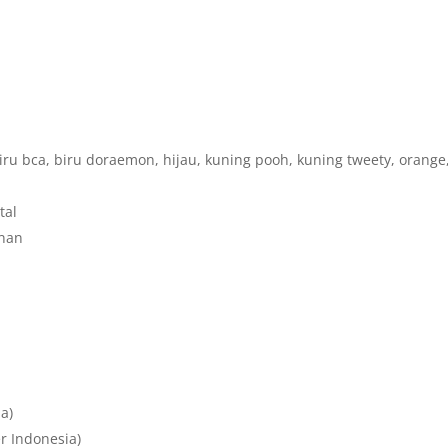
iru bca, biru doraemon, hijau, kuning pooh, kuning tweety, orange
tal
anan
a)
r Indonesia)